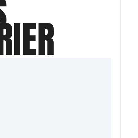
S
RIER