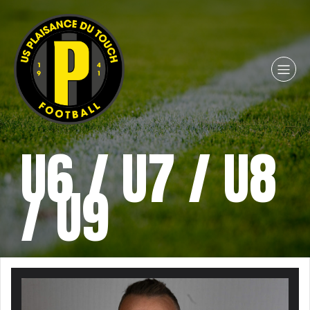
U6 / U7 / U8
/ U9