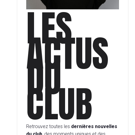
LES
ACTUS
DU
CLUB
Retrouvez toutes les
dernières nouvelles
du club
, des moments uniques et des