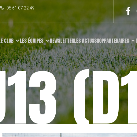
05 61 07 22 49
LE CLUB
LES ÉQUIPES
NEWSLETTER
LES ACTUS
SHOP
PARTENAIRES
U13 (D1