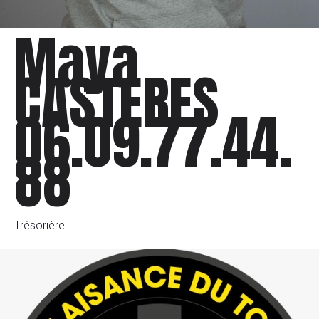
Maya
CASTERES
06.09.77.44.
88
Trésorière