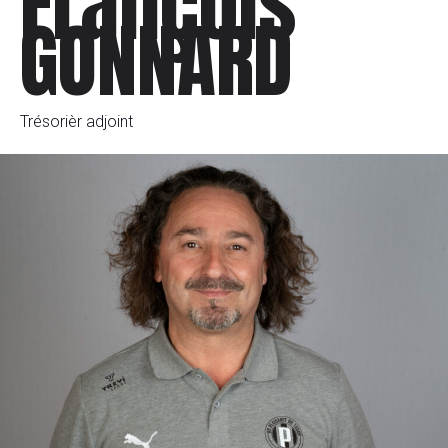
François
GONNARD
Trésorièr adjoint