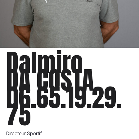
Dalmiro
DA COSTA
06.65.19.29.
75
Directeur Sportif