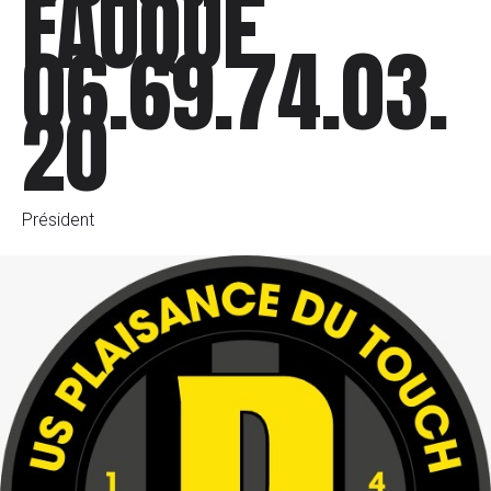
FAUQUE
06.69.74.03.
20
Président