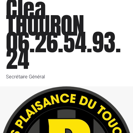
Clea
THOURON
06.26.54.93.
24
Secrétaire Général