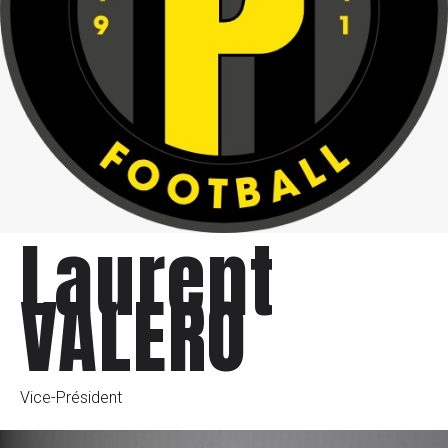
Laurent
VALERO
Vice-Président