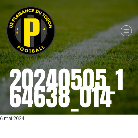
20240505_1
64638_014
6 mai 2024