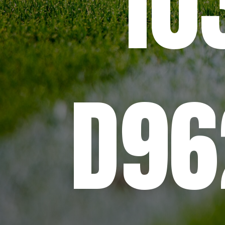
10
D96