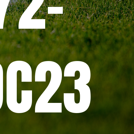
72-
-
DC23