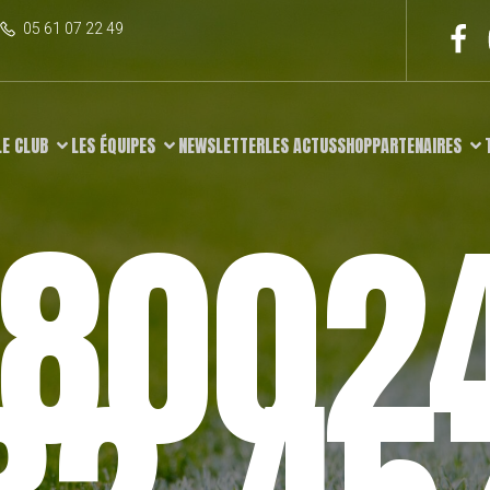
05 61 07 22 49
LE CLUB
LES ÉQUIPES
NEWSLETTER
LES ACTUS
SHOP
PARTENAIRES
8002