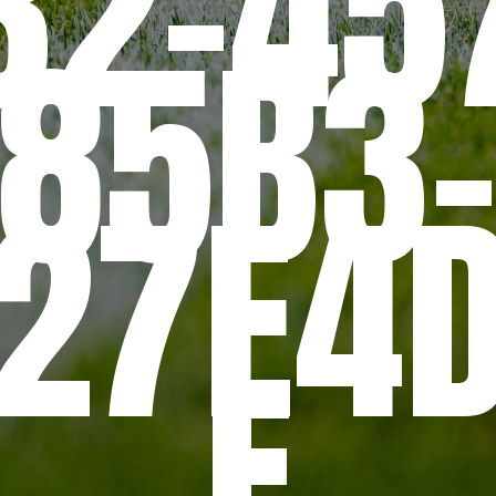
32-45
85B3
27E4
F