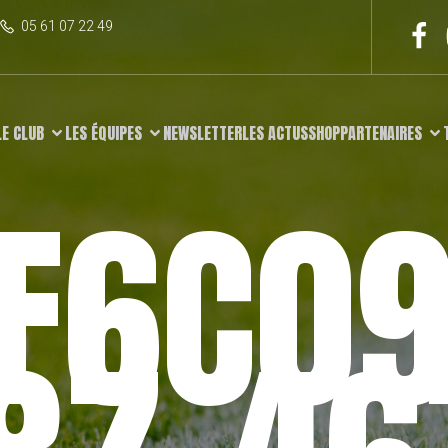
05 61 07 22 49
LE CLUB
LES ÉQUIPES
NEWSLETTER
LES ACTUS
SHOP
PARTENAIRES
1F6C09