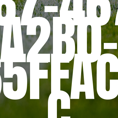
87-46
A2B0
5FFA
C