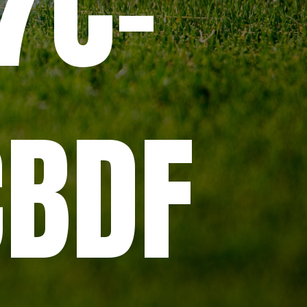
7C-
-
CBDF