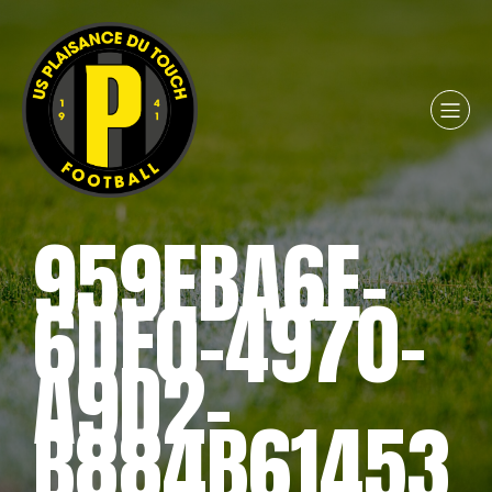
959EBA6E-
6DF0-4970-
A9D2-
B884B61453