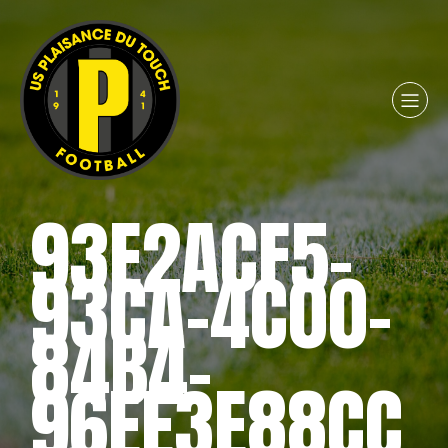
93E2ACF5-
93CA-4C00-
84B4-
96EE3E88CC