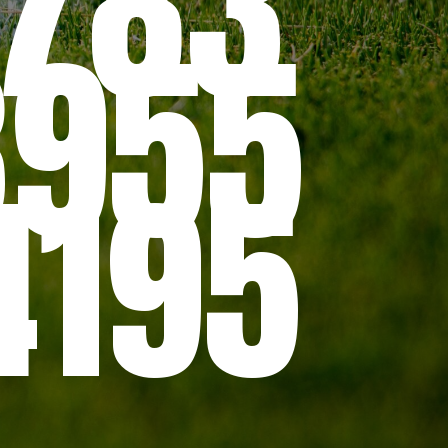
0783
3955
4195