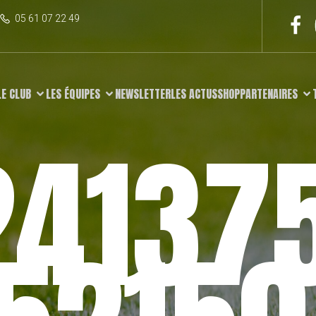
05 61 07 22 49
LE CLUB
LES ÉQUIPES
NEWSLETTER
LES ACTUS
SHOP
PARTENAIRES
4137