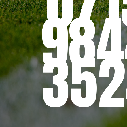
071
984
352