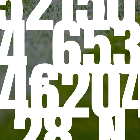
5215
4_65
4620
28_N