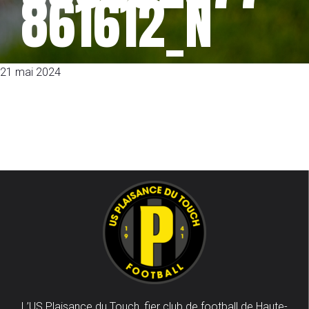
861612_N
21 mai 2024
L’US Plaisance du Touch, fier club de football de Haute-