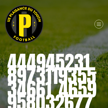
444945231_
8973119355
34661_4659
958032677