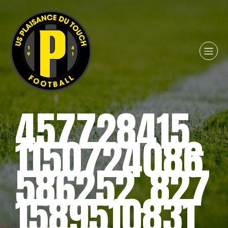
457728415_
1150724086
586252_827
1589510831