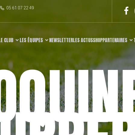
05 61 07 22 49
LE CLUB
LES ÉQUIPES
NEWSLETTER
LES ACTUS
SHOP
PARTENAIRES
OQUIN