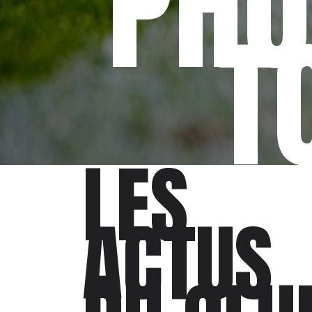
PHO
T
LES
ACTUS