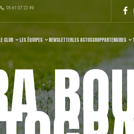
05 61 07 22 49
LE CLUB
LES ÉQUIPES
NEWSLETTER
LES ACTUS
SHOP
PARTENAIRES
RA BOU