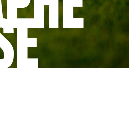
APHE
SE