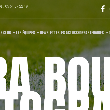
05 61 07 22 49
LE CLUB
LES ÉQUIPES
NEWSLETTER
LES ACTUS
SHOP
PARTENAIRES
RA BOU