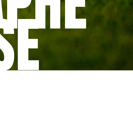
APHE
SE