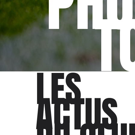
PHO
T
LES
ACTUS