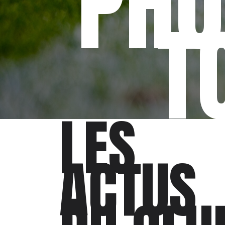
PHO
T
LES
ACTUS