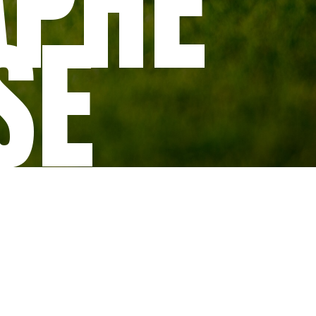
APHE
SE