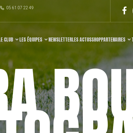
05 61 07 22 49
LE CLUB
LES ÉQUIPES
NEWSLETTER
LES ACTUS
SHOP
PARTENAIRES
RA BOU