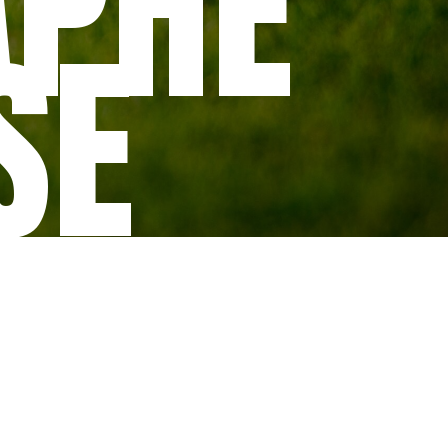
APHE
SE