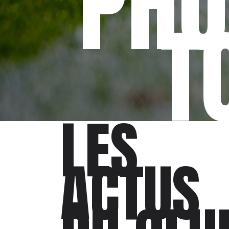
PHO
T
LES
ACTUS