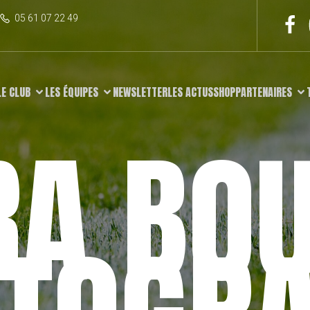
05 61 07 22 49
LE CLUB
LES ÉQUIPES
NEWSLETTER
LES ACTUS
SHOP
PARTENAIRES
RA BOU