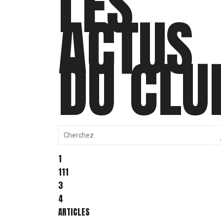
LES
ACTUS
DU CLU
1
111
3
4
ARTICLES