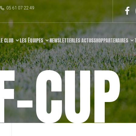
05 61 07 22 49
LE CLUB
LES ÉQUIPES
NEWSLETTER
LES ACTUS
SHOP
PARTENAIRES
F-CUP 