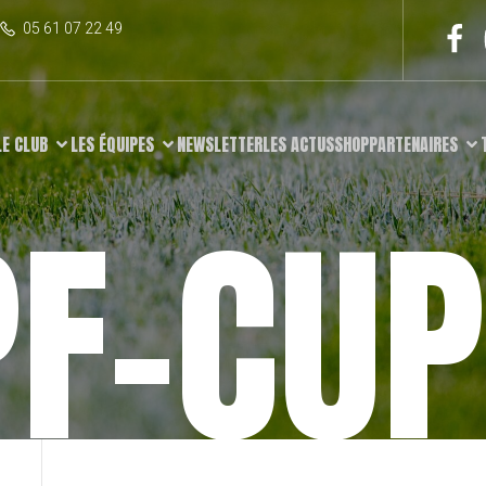
05 61 07 22 49
LE CLUB
LES ÉQUIPES
NEWSLETTER
LES ACTUS
SHOP
PARTENAIRES
F-CUP