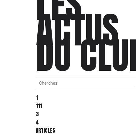
LES
ACTUS
DU CLU
1
111
3
4
ARTICLES